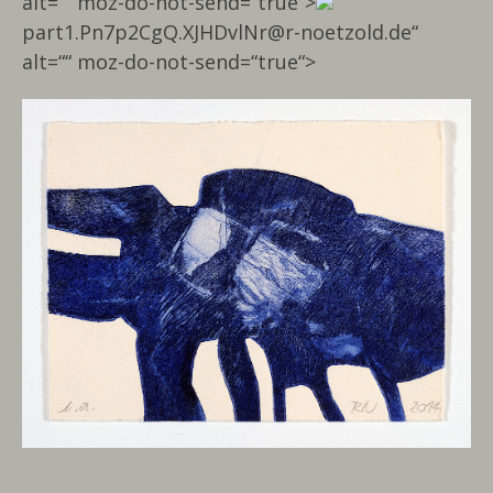
alt=““ moz-do-not-send=“true“>
part1.Pn7p2CgQ.XJHDvlNr@r-noetzold.de“
alt=““ moz-do-not-send=“true“>