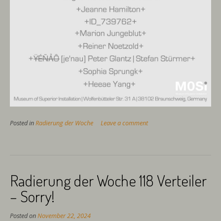
Posted in
Radierung der Woche
Leave a comment
Radierung der Woche 118 Verteiler
– Sorry!
Posted on
November 22, 2024