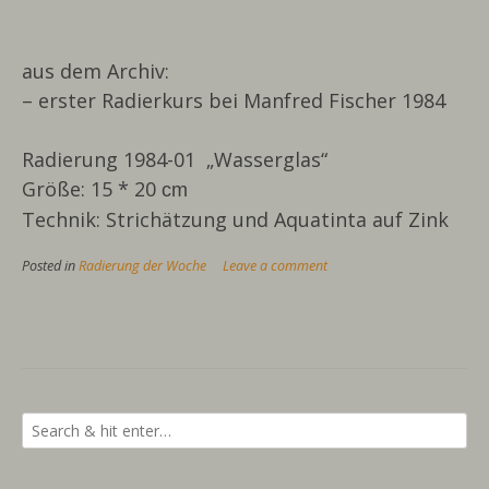
aus dem Archiv:
– erster Radierkurs bei Manfred Fischer 1984
Radierung 1984-01 „Wasserglas“
Größe: 15 * 20
cm
Technik: Strichätzung und Aquatinta auf Zink
Posted in
Radierung der Woche
Leave a comment