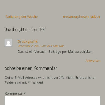
Beitragsnavigation
Radierung der Woche
metamorphosen (video)
One thought on “
from EN
”
Druckgrafik
Dezember 2, 2021 um 9:14 p.m. Uhr
Das ist ein Versuch, Beiträge per Mail zu schicken.
Antworten
Schreibe einen Kommentar
Deine E-Mail-Adresse wird nicht veröffentlicht.
Erforderliche
Felder sind mit
*
markiert
Kommentar
*