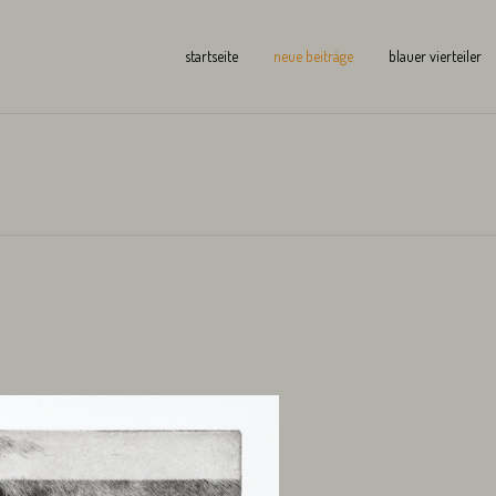
startseite
neue beiträge
blauer vierteiler