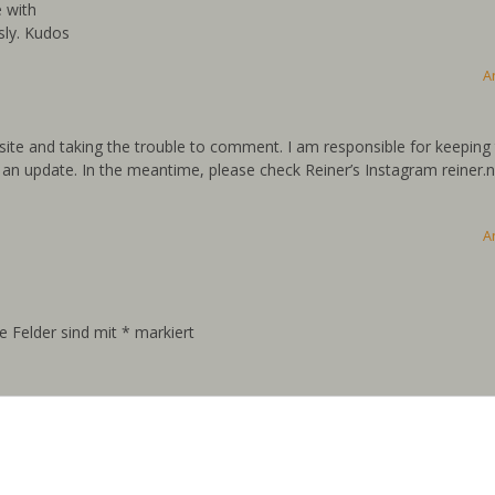
e with
sly. Kudos
A
s site and taking the trouble to comment. I am responsible for keeping 
 an update. In the meantime, please check Reiner’s Instagram reiner.n
A
he Felder sind mit
*
markiert