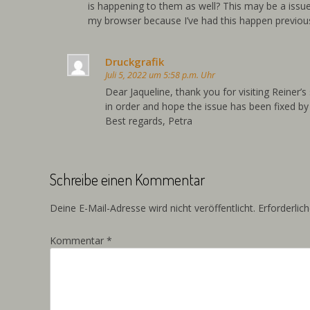
is happening to them as well? This may be a issu
my browser because I’ve had this happen previou
Druckgrafik
Juli 5, 2022 um 5:58 p.m. Uhr
Dear Jaqueline, thank you for visiting Reiner’
in order and hope the issue has been fixed by
Best regards, Petra
Schreibe einen Kommentar
Deine E-Mail-Adresse wird nicht veröffentlicht.
Erforderlic
Kommentar
*