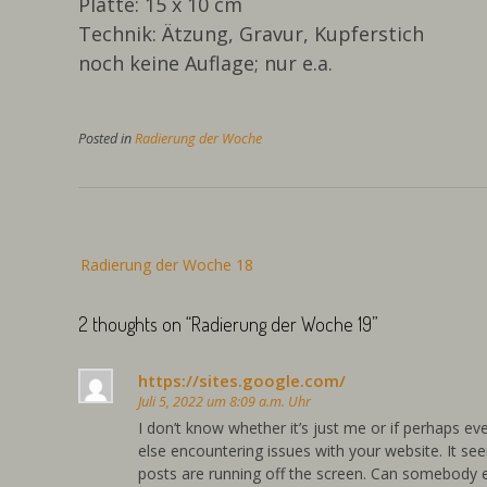
Platte: 15 x 10 cm
Technik: Ätzung, Gravur, Kupferstich
noch keine Auflage; nur e.a.
Posted in
Radierung der Woche
Beitragsnavigation
Radierung der Woche 18
2 thoughts on “
Radierung der Woche 19
”
https://sites.google.com/
Juli 5, 2022 um 8:09 a.m. Uhr
I don’t know whether it’s just me or if perhaps e
else encountering issues with your website. It see
posts are running off the screen. Can somebody e